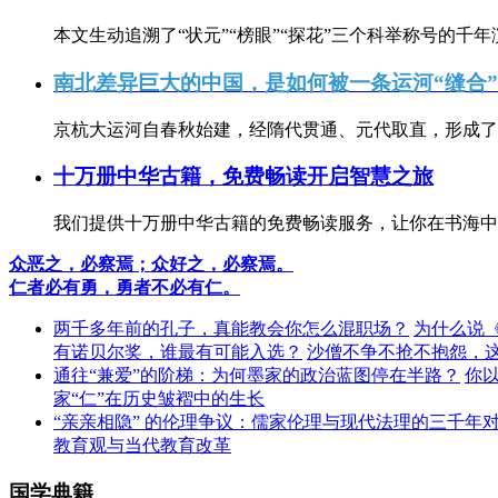
本文生动追溯了“状元”“榜眼”“探花”三个科举称号的千年
南北差异巨大的中国，是如何被一条运河“缝合
京杭大运河自春秋始建，经隋代贯通、元代取直，形成了连
十万册中华古籍，免费畅读开启智慧之旅
我们提供十万册中华古籍的免费畅读服务，让你在书海中
众恶之，必察焉；众好之，必察焉。
仁者必有勇，勇者不必有仁。
两千多年前的孔子，真能教会你怎么混职场？
为什么说
有诺贝尔奖，谁最有可能入选？
沙僧不争不抢不抱怨，
通往“兼爱”的阶梯：为何墨家的政治蓝图停在半路？
你
家“仁”在历史皱褶中的生长
“亲亲相隐” 的伦理争议：儒家伦理与现代法理的三千年
教育观与当代教育改革
国学典籍