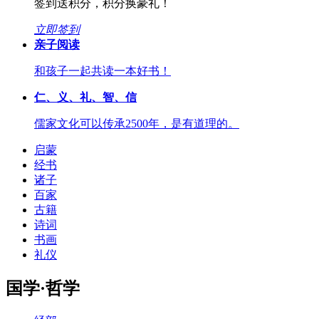
签到送积分，积分换豪礼！
立即签到
亲子阅读
和孩子一起共读一本好书！
仁、义、礼、智、信
儒家文化可以传承2500年，是有道理的。
启蒙
经书
诸子
百家
古籍
诗词
书画
礼仪
国学·哲学