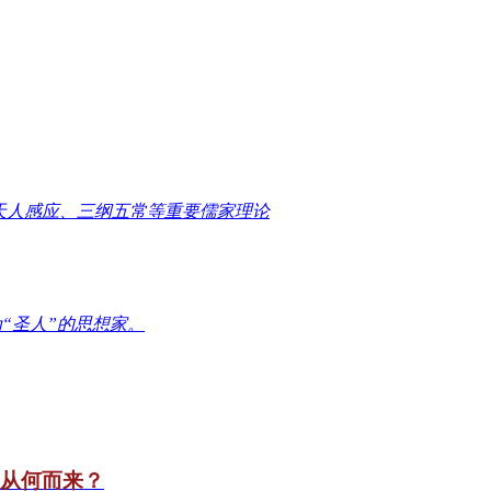
天人感应、三纲五常等重要儒家理论
“圣人”的思想家。
竟从何而来？