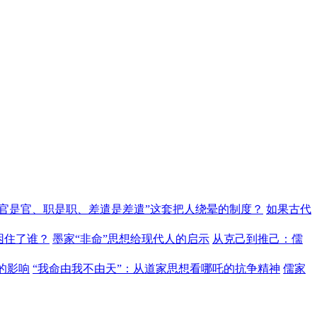
“官是官、职是职、差遣是差遣”这套把人绕晕的制度？
如果古代
困住了谁？
墨家“非命”思想给现代人的启示
从克己到推己：儒
的影响
“我命由我不由天”：从道家思想看哪吒的抗争精神
儒家