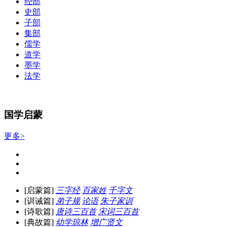
经部
史部
子部
集部
儒学
道学
墨学
法学
国学启蒙
更多>
[启蒙篇]
三字经
百家姓
千字文
[训诫篇]
弟子规
论语
朱子家训
[诗歌篇]
唐诗三百首
宋词三百首
[典故篇]
幼学琼林
增广贤文