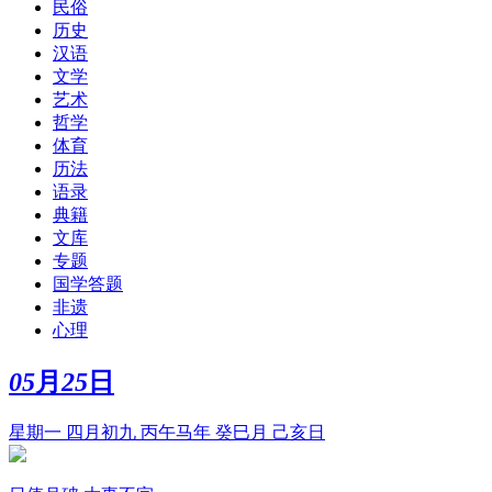
民俗
历史
汉语
文学
艺术
哲学
体育
历法
语录
典籍
文库
专题
国学答题
非遗
心理
05
月
25
日
星期一 四月初九 丙午马年 癸巳月 己亥日