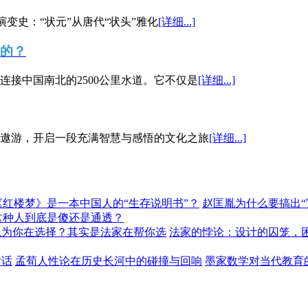
演变史：“状元”从唐代“状头”雅化
[详细...]
”的？
接中国南北的2500公里水道。它不仅是
[详细...]
遨游，开启一段充满智慧与感悟的文化之旅
[详细...]
《红楼梦》是一本中国人的“生存说明书”？
赵匡胤为什么要搞出
这种人到底是傻还是通透？
以为你在选择？其实是法家在帮你选
法家的悖论：设计的囚笼，
对话
孟荀人性论在历史长河中的碰撞与回响
墨家数学对当代教育