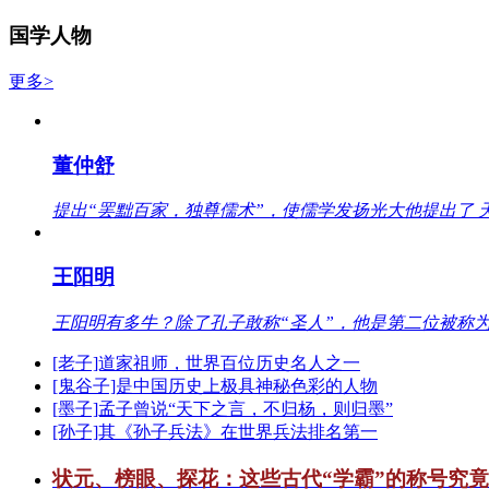
国学人物
更多>
董仲舒
提出“罢黜百家，独尊儒术”，使儒学发扬光大他提出了 
王阳明
王阳明有多牛？除了孔子敢称“圣人”，他是第二位被称为
[老子]道家祖师，世界百位历史名人之一
[鬼谷子]是中国历史上极具神秘色彩的人物
[墨子]孟子曾说“天下之言，不归杨，则归墨”
[孙子]其《孙子兵法》在世界兵法排名第一
状元、榜眼、探花：这些古代“学霸”的称号究